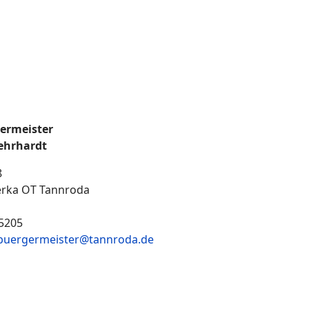
germeister
ehrhardt
8
rka OT Tannroda
5205
lbuergermeister@tannroda.de