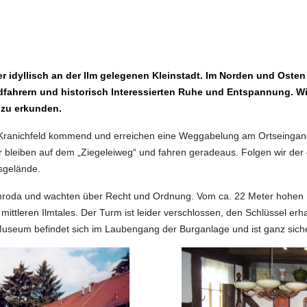
ner idyllisch an der Ilm gelegenen Kleinstadt. Im Norden und Os
adfahrern und historisch Interessierten Ruhe und Entspannung. W
zu erkunden.
Kranichfeld kommend und erreichen eine Weggabelung am Ortseingang 
ir bleiben auf dem „Ziegeleiweg“ und fahren geradeaus. Folgen wir der
ssgelände.
annroda und wachten über Recht und Ordnung. Vom ca. 22 Meter hohen Be
s mittleren Ilmtales. Der Turm ist leider verschlossen, den Schlüssel er
eum befindet sich im Laubengang der Burganlage und ist ganz siche