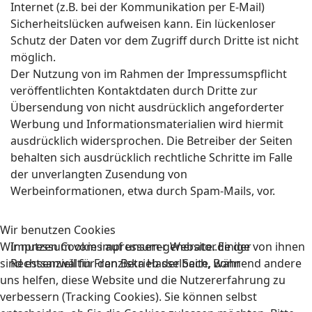
Internet (z.B. bei der Kommunikation per E-Mail)
Sicherheitslücken aufweisen kann. Ein lückenloser
Schutz der Daten vor dem Zugriff durch Dritte ist nicht
möglich.
Der Nutzung von im Rahmen der Impressumspflicht
veröffentlichten Kontaktdaten durch Dritte zur
Übersendung von nicht ausdrücklich angeforderter
Werbung und Informationsmaterialien wird hiermit
ausdrücklich widersprochen. Die Betreiber der Seiten
behalten sich ausdrücklich rechtliche Schritte im Falle
der unverlangten Zusendung von
Werbeinformationen, etwa durch Spam-Mails, vor.
Wir benutzen Cookies
Wir nutzen Cookies auf unserer Website. Einige von ihnen
Impressum vom impressum-generator.de der
sind essenziell für den Betrieb der Seite, während andere
Rechtsanwältin Franziska Hasselbach, Bonn
uns helfen, diese Website und die Nutzererfahrung zu
verbessern (Tracking Cookies). Sie können selbst