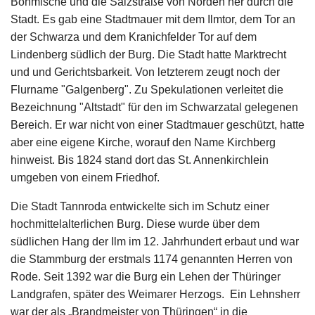
Böhmische und die Salzstraße von Norden her durch die
Stadt. Es gab eine Stadtmauer mit dem Ilmtor, dem Tor an
der Schwarza und dem Kranichfelder Tor auf dem
Lindenberg südlich der Burg. Die Stadt hatte Marktrecht
und und Gerichtsbarkeit. Von letzterem zeugt noch der
Flurname "Galgenberg". Zu Spekulationen verleitet die
Bezeichnung "Altstadt" für den im Schwarzatal gelegenen
Bereich. Er war nicht von einer Stadtmauer geschützt, hatte
aber eine eigene Kirche, worauf den Name Kirchberg
hinweist. Bis 1824 stand dort das St. Annenkirchlein
umgeben von einem Friedhof.
Die Stadt Tannroda entwickelte sich im Schutz einer
hochmittelalterlichen Burg. Diese wurde über dem
südlichen Hang der Ilm im 12. Jahrhundert erbaut und war
die Stammburg der erstmals 1174 genannten Herren von
Rode. Seit 1392 war die Burg ein Lehen der Thüringer
Landgrafen, später des Weimarer Herzogs.
Ein Lehnsherr
war der als „Brandmeister von Thüringen“ in die